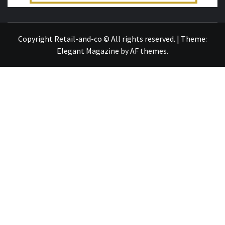
TOUT SUR L'ACTUALITÉ
Copyright Retail-and-co © All rights reserved.
|
Theme:
Elegant Magazine
by
AF themes
.