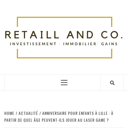
Skip
to
R
content
TOUT SUR L'ACTUALITÉ
Primary
Menu
HOME
ACTUALITÉ
ANNIVERSAIRE POUR ENFANTS À LILLE : À
PARTIR DE QUEL ÂGE PEUVENT-ILS JOUER AU LASER GAME ?