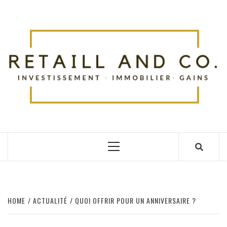
Skip
to
R
content
TOUT SUR L'ACTUALITÉ
Primary
Menu
HOME
ACTUALITÉ
QUOI OFFRIR POUR UN ANNIVERSAIRE ?