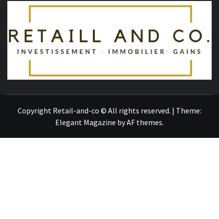
R
TOUT SUR L'ACTUALITÉ
Copyright Retail-and-co © All rights reserved.
|
Theme:
Elegant Magazine
by
AF themes
.