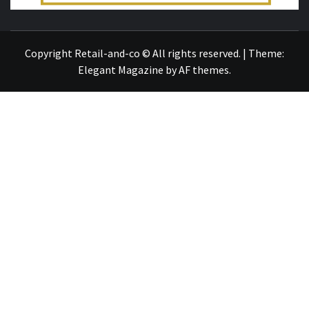
TOUT SUR L'ACTUALITÉ
Copyright Retail-and-co © All rights reserved.
|
Theme:
Elegant Magazine
by
AF themes
.