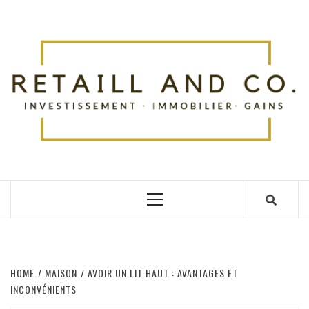
Skip
to
R
content
TOUT SUR L'ACTUALITÉ
Primary
Menu
HOME
MAISON
AVOIR UN LIT HAUT : AVANTAGES ET
INCONVÉNIENTS