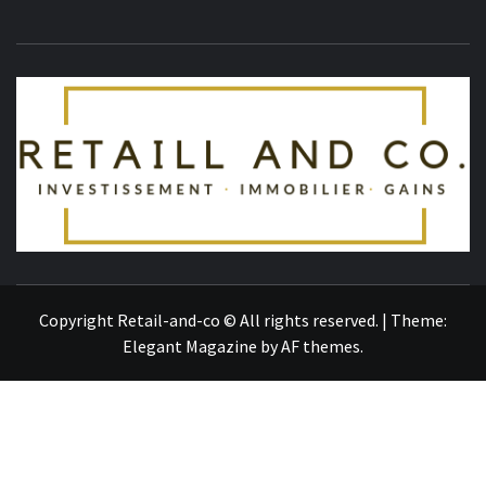
R
TOUT SUR L'ACTUALITÉ
Copyright Retail-and-co © All rights reserved.
|
Theme:
Elegant Magazine
by
AF themes
.